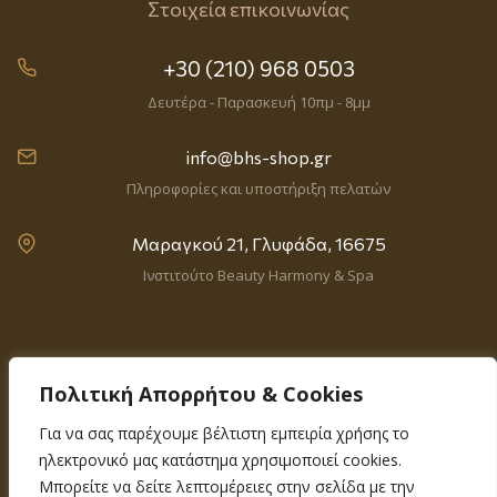
Στοιχεία επικοινωνίας
+30 (210) 968 0503
Δευτέρα - Παρασκευή 10πμ - 8μμ
info@bhs-shop.gr
Πληροφορίες και υποστήριξη πελατών
Μαραγκού 21, Γλυφάδα, 16675
Ινστιτούτο Beauty Harmony & Spa
Πολιτική Απορρήτου & Cookies
Για να σας παρέχουμε βέλτιστη εμπειρία χρήσης το
ηλεκτρονικό μας κατάστημα χρησιμοποιεί cookies.
© Beauty Harmony & Spa // Designed by
GraFX Web Solutions
// Powered & Supported by
Atsas Solutions
Μπορείτε να δείτε λεπτομέρειες στην σελίδα με την